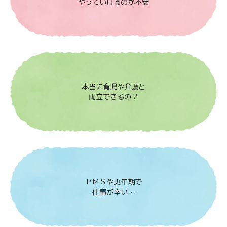
やっていけるのか不安
本当に育児や介護と
両立できるの？
ＰＭＳや更年期で
仕事が辛い…