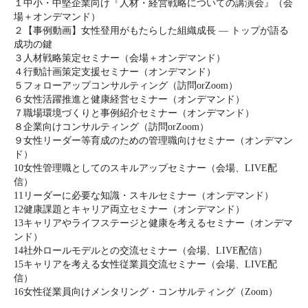
１中小・中堅企業向け『人材・経営戦略についての講演会』（会
場＋オンデマンド）
２【事例動画】女性登用がもたらした組織成長 ― トップが語る
成功の鍵
３人材戦略策定セミナー（会場＋オンデマンド）
４行動計画策定支援セミナー（オンデマンド）
５フォローアップコンサルティング（訪問orZoom）
６女性活躍推進と健康経営セミナー（オンデマンド）
７職場環境づくりと事例紹介セミナー（オンデマンド）
８企業向けコンサルティング（訪問orZoom）
９女性リーダー等育成のための管理職向けセミナー（オンデマン
ド）
10女性管理職としてのスキルアップセミナー（会場、LIVE配
信）
11リーダーに必要な知識・スキルセミナー（オンデマンド）
12健康課題とキャリア両立セミナー（オンデマンド）
13キャリアやライフステージと健康を考えるセミナー（オンデマ
ンド）
14社外ロールモデルとの交流セミナー（会場、LIVE配信）
15キャリアを考える女性従業員交流セミナー（会場、LIVE配
信）
16女性従業員向けメンタリング・コンサルティング（Zoom）